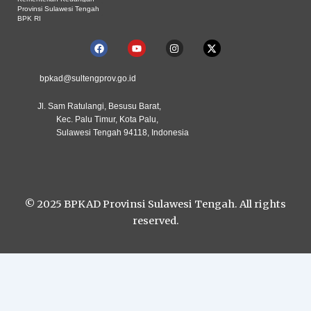
Provinsi Sulawesi Tengah
BPK RI
F
Y
I
X
a
o
n
-
c
u
s
t
e
t
t
w
bpkad@sultengprov.go.id
b
u
a
i
o
b
g
t
o
e
r
t
Jl. Sam Ratulangi, Besusu Barat,
k
a
e
Kec. Palu Timur, Kota Palu,
m
r
Sulawesi Tengah 94118, Indonesia
© 2025 BPKAD Provinsi Sulawesi Tengah. All rights
reserved.